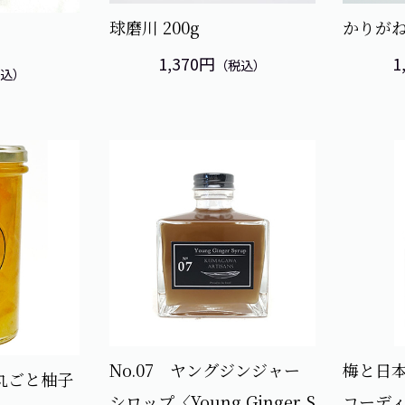
球磨川 200g
かりがね
1,370円
1
（税込）
税込）
No.07 ヤングジンジャー
梅と日
丸ごと柚子
シロップ〈Young Ginger S
コーデ