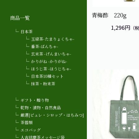
青梅酢 220g
商品一覧
1,296円
（
日本茶
玉緑茶-たまりょくちゃ-
番茶-ばんちゃ-
玄米茶 -げんまいちゃ-
かりがね -かりがね-
ほうじ茶 -ほうじちゃ-
日本茶10種セット
抹茶・粉末茶
ギフト・贈り物
乾物・漬物・自然食品
厳選[ピュレ・シロップ・はちみつ]
茶器類
エコバッグ
人吉球磨茶メッセージ袋