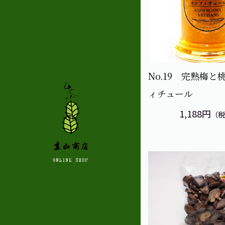
No.19 完熟梅と
ィチュール
1,188円
（