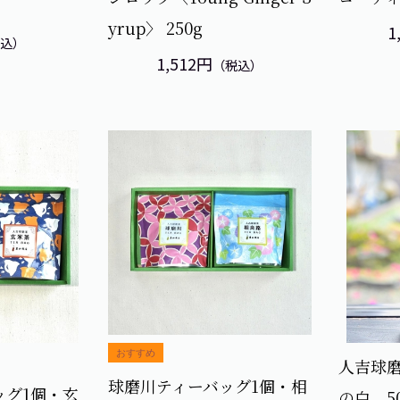
g
yrup〉 250g
1
税込）
1,512円
（税込）
人吉球
球磨川ティーバッグ1個・相
ッグ1個・玄
の白 