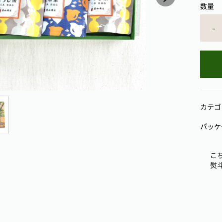
数量
-
カテゴ
パッケ
こ
熨