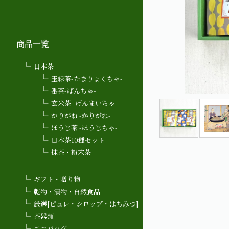
商品一覧
日本茶
玉緑茶-たまりょくちゃ-
番茶-ばんちゃ-
玄米茶 -げんまいちゃ-
かりがね -かりがね-
ほうじ茶 -ほうじちゃ-
日本茶10種セット
抹茶・粉末茶
ギフト・贈り物
乾物・漬物・自然食品
厳選[ピュレ・シロップ・はちみつ]
茶器類
エコバッグ