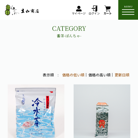
MENU
マイページ
ログイン
カート
CATEGORY
番茶-ばんちゃ-
表示順 :
価格の低い順
価格の高い順
更新日順